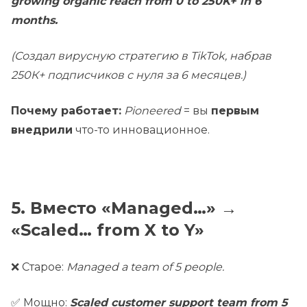
growing organic reach from 0 to 250K+ in 6
months.
(Создал вирусную стратегию в TikTok, набрав
250К+ подписчиков с нуля за 6 месяцев.)
Почему работает:
Pioneered
= вы
первым
внедрили
что-то инновационное.
5. Вместо «Managed…» →
«Scaled… from X to Y»
❌ Старое:
Managed a team of 5 people.
✅ Мощно:
Scaled customer support team from 5