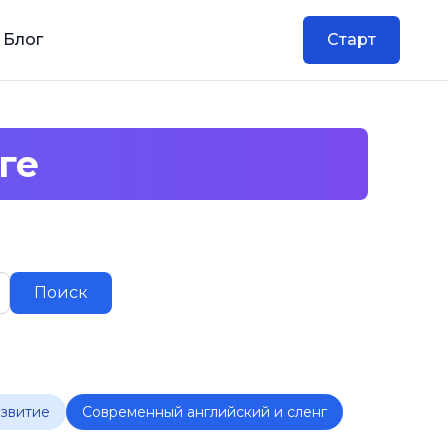
 Блог
Старт
ге
Поиск
азвитие
Современный английский и сленг