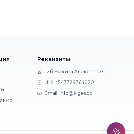
ция
Реквизиты
Гиб Никита Алексеевич
ИНН: 543329364020
ти
Email: info@kiges.cc
вания
🚀