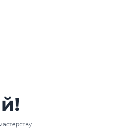
й!
мастерству